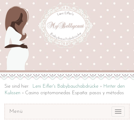
Sie sind hier:
Leni Eifler's Babybauchabdrücke
Hinter den
Kulissen
Casino criptomonedas España: pasos y métodos
Menü
Toggle
navigat