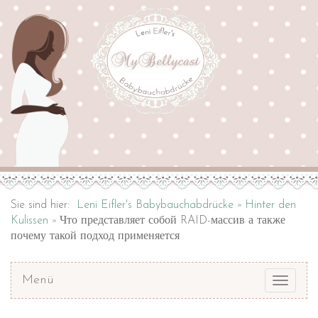
Sie sind hier:
Leni Eifler's Babybauchabdrücke
Hinter den
Kulissen
Что представляет собой RAID-массив а также
почему такой подход применяется
Menü
Toggle
navigat