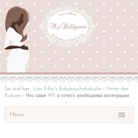
Sie sind hier:
Leni Eifler's Babybauchabdrücke
Hinter den
Kulissen
Что такое API и отчего необходимы интеграции
Menü
Toggle
navigat