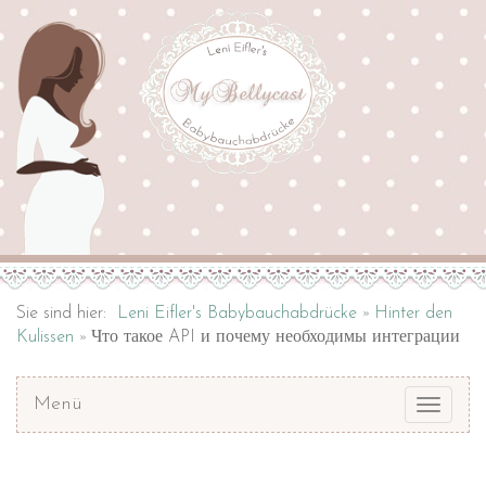
Sie sind hier:
Leni Eifler's Babybauchabdrücke
Hinter den
Kulissen
Что такое API и почему необходимы интеграции
Menü
Toggle
navigat