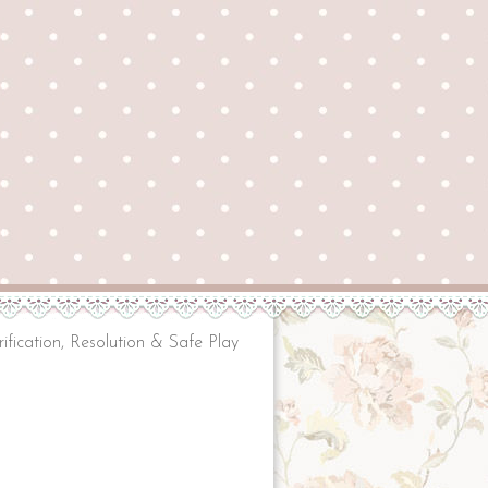
fication, Resolution & Safe Play