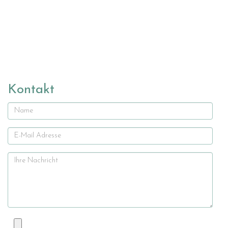
Kontakt
Name
E-
Mail
Ihre
Nachricht
Datei