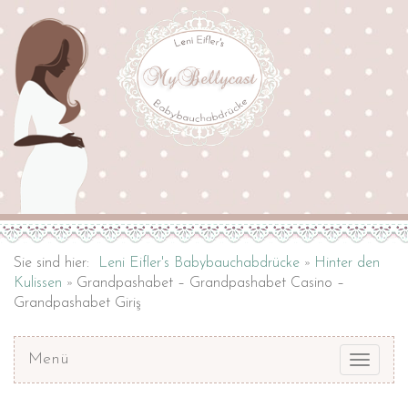
Sie sind hier:
Leni Eifler's Babybauchabdrücke
Hinter den
Kulissen
Grandpashabet – Grandpashabet Casino –
Grandpashabet Giriş
Menü
Toggle
navigat