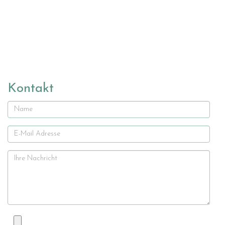
Kontakt
Name
E-
Mail
Ihre
Nachricht
Datei