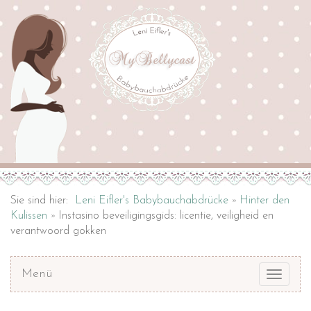
Sie sind hier:
Leni Eifler's Babybauchabdrücke
Hinter den
Kulissen
Instasino beveiligingsgids: licentie, veiligheid en
verantwoord gokken
Menü
Toggle
navigat