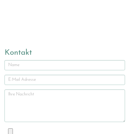
Kontakt
Name
E-
Mail
Ihre
Nachricht
Datei