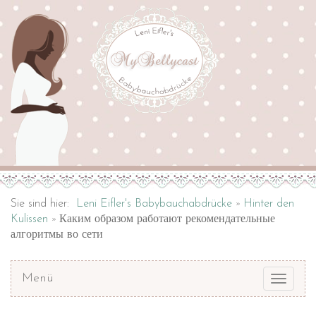
Sie sind hier:
Leni Eifler's Babybauchabdrücke
Hinter den
Kulissen
Каким образом работают рекомендательные
алгоритмы во сети
Menü
Toggle
navigat