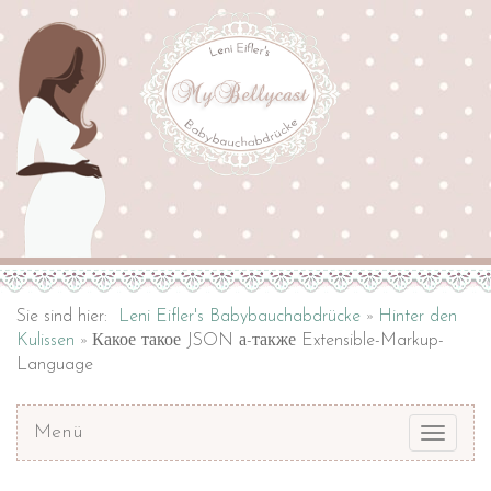
Sie sind hier:
Leni Eifler's Babybauchabdrücke
Hinter den
Kulissen
Какое такое JSON а-также Extensible-Markup-
Language
Menü
Toggle
navigat