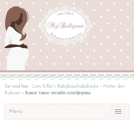
Sie sind hier:
Leni Eifler's Babybauchabdrücke
Hinter den
Kulissen
Какое такое онлайн-платформы
Menü
Toggle
navigat