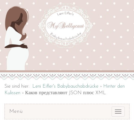
Sie sind hier:
Leni Eifler's Babybauchabdrücke
Hinter den
Kulissen
Каков представляют JSON плюс XML
Menü
Toggle
navigat