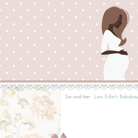
Sie sind hier:
Leni Eifler's Babyba