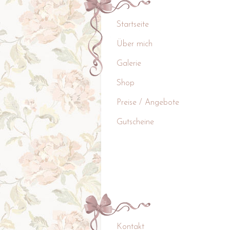
Startseite
Über mich
Galerie
Shop
Preise / Angebote
Gutscheine
Kontakt