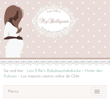
Sie sind hier:
Leni Eifler's Babybauchabdrücke
Hinter den
Kulissen
Los mejores casinos online de Chile
Menü
Toggle
navigat