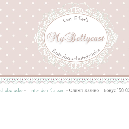
uchabdrücke
Hinter den Kulissen
Олимп Казино – Бонус 150 0