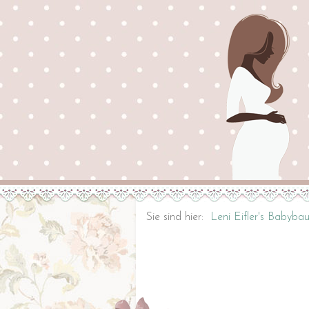
Sie sind hier:
Leni Eifler's Babyba