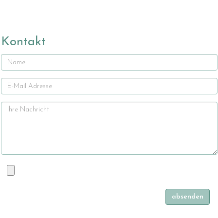
Kontakt
Name
E-
Mail
Ihre
Nachricht
Datei
absenden