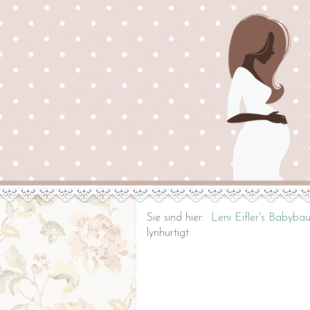
Sie sind hier:
Leni Eifler's Babyba
lynhurtigt