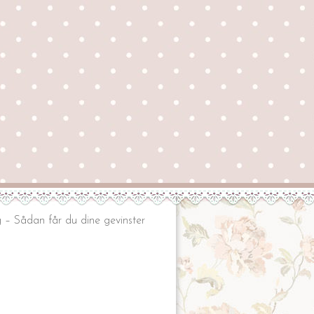
g – Sådan får du dine gevinster