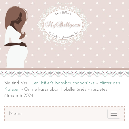
Sie sind hier:
Leni Eifler's Babybauchabdrücke
Hinter den
Kulissen
Online kaszinóban fiókellenőrzés – részletes
útmutató 2024
Menü
Toggle
navigat