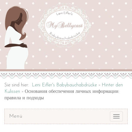
Sie sind hier:
Leni Eifler's Babybauchabdrücke
Hinter den
Kulissen
Основания обеспечения личных информации:
правила и подходы
Menü
Toggle
navigat