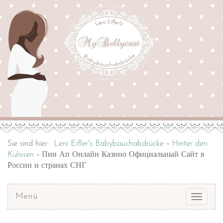
Sie sind hier:
Leni Eifler's Babybauchabdrücke
Hinter den
Kulissen
Пин Ап Онлайн Казино Официальный Сайт в
России и странах СНГ
Menü
Toggle
navigat