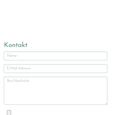
Kontakt
Name
E-
Mail
Ihre
Nachricht
Datei