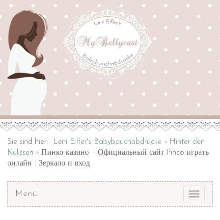
Sie sind hier:
Leni Eifler's Babybauchabdrücke
Hinter den
Kulissen
Пинко казино – Официальный сайт Pinco играть
онлайн | Зеркало и вход
Menü
Toggle
navigat