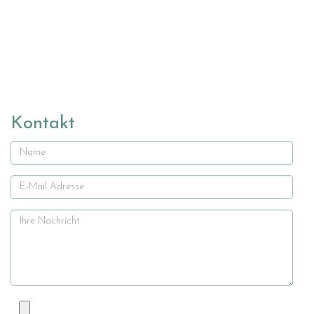
Kontakt
Name
E-
Mail
Ihre
Nachricht
Datei