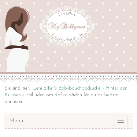
Sie sind hier:
Leni Eifler's Babybauchabdrücke
Hinter den
Kulissen
Spil uden om Rofus: Sådan får du de bedste
bonusser
Menü
Toggle
navigat