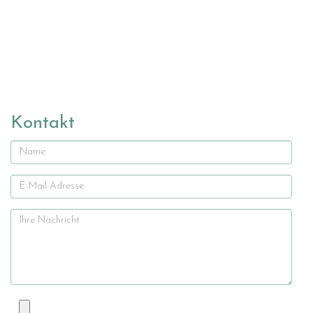
Kontakt
Name
E-
Mail
Ihre
Nachricht
Datei