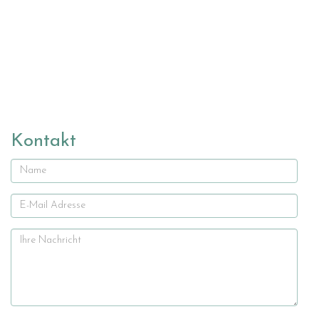
Kontakt
Name
E-
Mail
Ihre
Nachricht