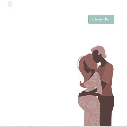
Datei
absenden