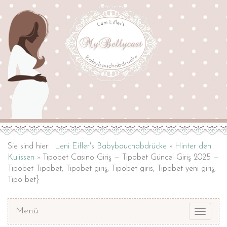
Sie sind hier:
Leni Eifler's Babybauchabdrücke
Hinter den
Kulissen
Tipobet Casino Giriş — Tipobet Güncel Giriş 2025 —
Tipobet Tipobet, Tipobet giriş, Tipobet giris, Tipobet yeni giriş,
Tipo bet}
Menü
Toggle
navigat