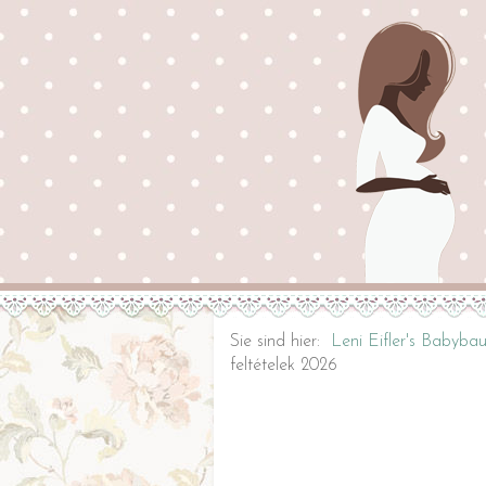
Sie sind hier:
Leni Eifler's Babyba
feltételek 2026